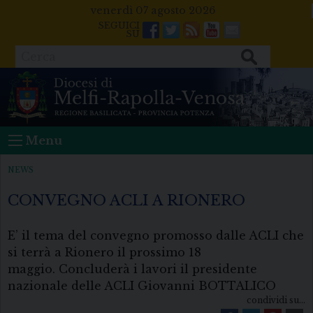
Skip
venerdì 07 agosto 2026
to
Facebook
Twitter
Feeds
Youtube
Mail
content
Cerca
Menu
NEWS
CONVEGNO ACLI A RIONERO
E’ il tema del convegno promosso dalle ACLI che
si terrà a Rionero il prossimo 18
maggio. Concluderà i lavori il presidente
nazionale delle ACLI Giovanni BOTTALICO
condividi su...