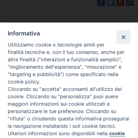
Informativa
Utilizziamo cookie o tecnologie simili per
finalità tecniche e, con il tuo consenso, anche per
Diocesi di Melfi Rapolla Venosa
altre finalità ("interazioni e funzionalità semplici",
• Largo Duomo, 12 - 85025 MELFI (PZ) •
"miglioramento dell'esperienza", "misurazione" e
"targeting e pubblicità") come specificato nella
Tel. 0972238604
cookie policy.
PEC ufficiale della Diocesi:
Cliccando su "accetta" acconsenti all'utilizzo dei
diocesi.melfi_rapolla_venosa@legalmail.it
cookie. Cliccando su "personalizza" puoi avere
maggiori informazioni sui cookie utilizzati e
personalizzare le tue preferenze. Cliccando su
"rifiuta" o chiudendo questa informativa proseguirai
la navigazione installando i soli cookie tecnici.
Ulteriori informazioni sono disponibili nella
cookie
Preferenze Cookie