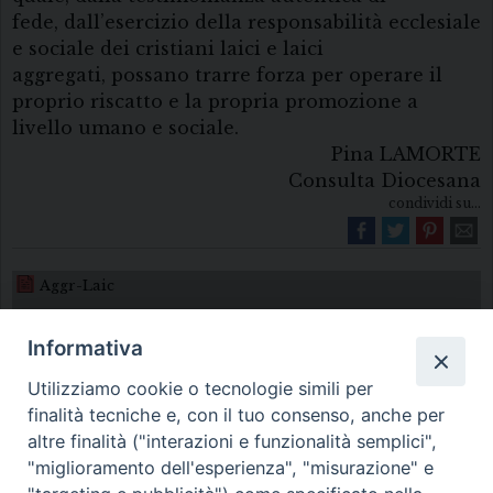
fede, dall’esercizio della responsabilità ecclesiale
e sociale dei cristiani laici e laici
aggregati, possano trarre forza per operare il
proprio riscatto e la propria promozione a
livello umano e sociale.
Pina LAMORTE
Consulta Diocesana
condividi su...
Aggr-Laic
Informativa
Utilizziamo cookie o tecnologie simili per
finalità tecniche e, con il tuo consenso, anche per
altre finalità ("interazioni e funzionalità semplici",
"miglioramento dell'esperienza", "misurazione" e
Diocesi di Melfi Rapolla Venosa