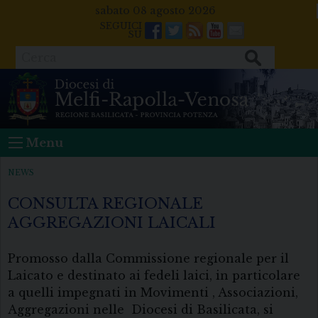
Skip
sabato 08 agosto 2026
to
Facebook
Twitter
Feeds
Youtube
Mail
content
Cerca
Menu
NEWS
CONSULTA REGIONALE
AGGREGAZIONI LAICALI
Promosso dalla Commissione regionale per il
Laicato e destinato ai fedeli laici, in particolare
a quelli impegnati in Movimenti , Associazioni,
Aggregazioni nelle Diocesi di Basilicata, si