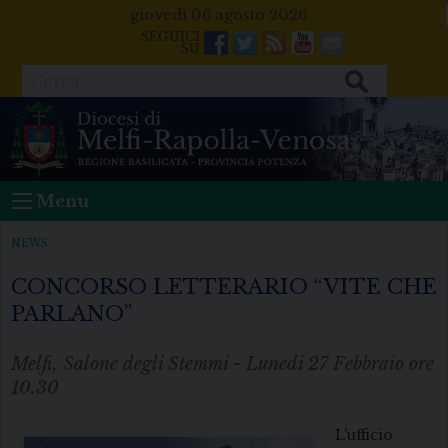
Skip
giovedì 06 agosto 2026
to
Facebook
Twitter
Feeds
Youtube
Mail
content
Cerca
Menu
NEWS
CONCORSO LETTERARIO “VITE CHE
PARLANO”
Melfi, Salone degli Stemmi - Lunedi 27 Febbraio ore
10.30
L’ufficio