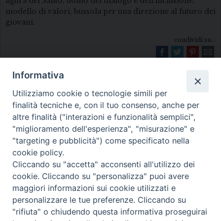
figura del Santo, uomo del dialogo e dell’inclusione,
modello di valori, bussola per una direzione al futuro dei
giovani.
condividi su...
Informativa
Utilizziamo cookie o tecnologie simili per
finalità tecniche e, con il tuo consenso, anche per
altre finalità ("interazioni e funzionalità semplici",
"miglioramento dell'esperienza", "misurazione" e
Diocesi di Melfi Rapolla Venosa
"targeting e pubblicità") come specificato nella
cookie policy.
• Largo Duomo, 12 - 85025 MELFI (PZ) •
Cliccando su "accetta" acconsenti all'utilizzo dei
Tel. 0972238604
cookie. Cliccando su "personalizza" puoi avere
PEC ufficiale della Diocesi:
maggiori informazioni sui cookie utilizzati e
personalizzare le tue preferenze. Cliccando su
diocesi.melfi_rapolla_venosa@legalmail.it
"rifiuta" o chiudendo questa informativa proseguirai