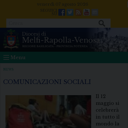
Skip
venerdì 07 agosto 2026
to
Facebook
Twitter
Feeds
Youtube
Mail
content
Cerca
Menu
NEWS
COMUNICAZIONI SOCIALI
Il 12
maggio si
celebrerà
in tutto il
mondo la