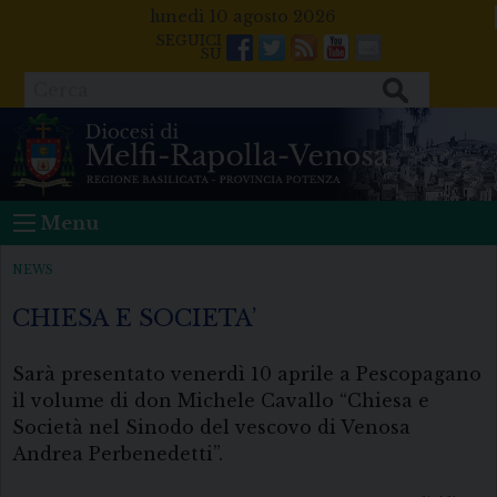
Skip
lunedì 10 agosto 2026
to
Facebook
Twitter
Feeds
Youtube
Mail
content
Cerca
Menu
NEWS
CHIESA E SOCIETA’
Sarà presentato venerdì 10 aprile a Pescopagano
il volume di don Michele Cavallo “Chiesa e
Società nel Sinodo del vescovo di Venosa
Andrea Perbenedetti”.