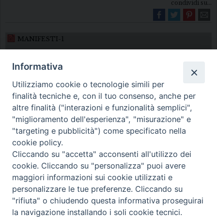
condividi su...
MANIFESTI-1
Informativa
Utilizziamo cookie o tecnologie simili per
finalità tecniche e, con il tuo consenso, anche per
altre finalità ("interazioni e funzionalità semplici",
"miglioramento dell'esperienza", "misurazione" e
Diocesi di Melfi Rapolla Venosa
"targeting e pubblicità") come specificato nella
cookie policy.
• Largo Duomo, 12 - 85025 MELFI (PZ) •
Cliccando su "accetta" acconsenti all'utilizzo dei
Tel. 0972238604
cookie. Cliccando su "personalizza" puoi avere
PEC ufficiale della Diocesi:
maggiori informazioni sui cookie utilizzati e
personalizzare le tue preferenze. Cliccando su
diocesi.melfi_rapolla_venosa@legalmail.it
"rifiuta" o chiudendo questa informativa proseguirai
la navigazione installando i soli cookie tecnici.