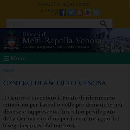
Skip
venerdì 07 agosto 2026
to
Facebook
Twitter
Feeds
Youtube
Mail
content
Cerca
Menu
NEWS
CENTRO DI ASCOLTO VENOSA
Il Centro è diventato il Punto di riferimento
cittadi-no per l’ascolto delle problematiche più
diverse e rappresenta l’orecchio privilegiato
della Caritas cittadina per il monitoraggio dei
bisogni espressi dal territorio.