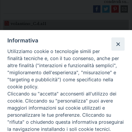
condividi su...
volantino_C.d.a11
Informativa
Utilizziamo cookie o tecnologie simili per
finalità tecniche e, con il tuo consenso, anche per
altre finalità ("interazioni e funzionalità semplici",
"miglioramento dell'esperienza", "misurazione" e
Diocesi di Melfi Rapolla Venosa
"targeting e pubblicità") come specificato nella
cookie policy.
• Largo Duomo, 12 - 85025 MELFI (PZ) •
Cliccando su "accetta" acconsenti all'utilizzo dei
Tel. 0972238604
cookie. Cliccando su "personalizza" puoi avere
PEC ufficiale della Diocesi:
maggiori informazioni sui cookie utilizzati e
personalizzare le tue preferenze. Cliccando su
diocesi.melfi_rapolla_venosa@legalmail.it
"rifiuta" o chiudendo questa informativa proseguirai
la navigazione installando i soli cookie tecnici.