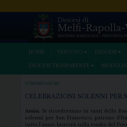
Skip
to
content
HOME
VESCOVO
DIOCESI
DIOCESI TRASPARENTE
MODULIS
COMUNICAZIONI
CELEBRAZIONI SOLENNI PER 
Assisi.
Si ricorderanno in tanti della Basi
solenni per San Francesco, patrono d’Ita
tutto l’anno, brucerà sulla tomba del Pove