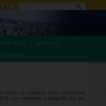
Cerca
ok
tter
Feeds
Youtube
Mail
 PASTORALE
SINODO
IOCESANI
 4 ottobre in occasione delle celebrazioni
 l’olio per accendere la lampada che, per