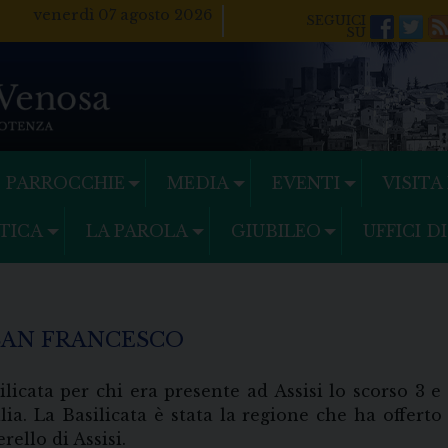
venerdì 07 agosto 2026
Facebo
Twi
PARROCCHIE
MEDIA
EVENTI
VISITA
TICA
LA PAROLA
GIUBILEO
UFFICI D
SAN FRANCESCO
licata per chi era presente ad Assisi lo scorso 3 e
lia. La Basilicata è stata la regione che ha offerto
rello di Assisi.