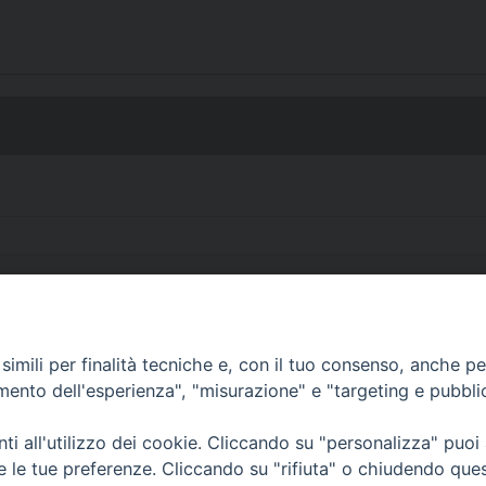
imili per finalità tecniche e, con il tuo consenso, anche per 
• Largo Duomo, 12 - 85
amento dell'esperienza", "misurazione" e "targeting e pubbli
PEC ufficiale della Diocesi: diocesi.
i all'utilizzo dei cookie. Cliccando su "personalizza" puoi
re le tue preferenze. Cliccando su "rifiuta" o chiudendo que