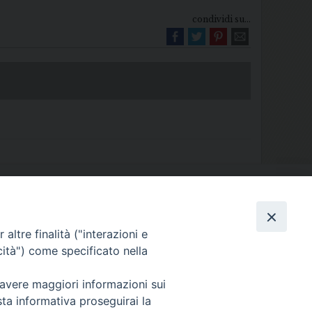
condividi su...
Diocesi di Melfi Rapolla Venosa
altre finalità ("interazioni e
025 MELFI (PZ) • Tel. 0972238604
cità") come specificato nella
melfi_rapolla_venosa@legalmail.it
 avere maggiori informazioni sui
sta informativa proseguirai la