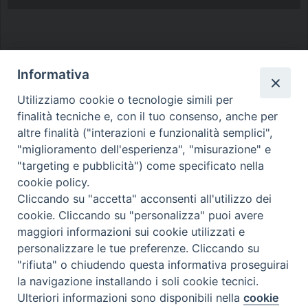
Informativa
Utilizziamo cookie o tecnologie simili per
finalità tecniche e, con il tuo consenso, anche per
Diocesi di Melfi Rapolla Venosa
altre finalità ("interazioni e funzionalità semplici",
• Largo Duomo, 12 - 85025 MELFI (PZ) •
"miglioramento dell'esperienza", "misurazione" e
Tel. 0972238604
"targeting e pubblicità") come specificato nella
cookie policy.
PEC ufficiale della Diocesi:
Cliccando su "accetta" acconsenti all'utilizzo dei
diocesi.melfi_rapolla_venosa@legalmail.it
cookie. Cliccando su "personalizza" puoi avere
maggiori informazioni sui cookie utilizzati e
personalizzare le tue preferenze. Cliccando su
"rifiuta" o chiudendo questa informativa proseguirai
la navigazione installando i soli cookie tecnici.
Ulteriori informazioni sono disponibili nella
cookie
Preferenze Cookie