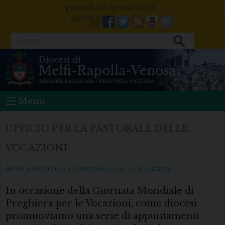
Skip
giovedì 06 agosto 2026
to
Facebook
Twitter
Feeds
Youtube
Mail
content
Cerca
Menu
UFFICIO PER LA PASTORALE DELLE
VOCAZIONI
NEWS
,
UFFICIO PER LA PASTORALE DELLE VOCAZIONI
In occasione della Giornata Mondiale di
Preghiera per le Vocazioni, come diocesi
promuoviamo una serie di appuntamenti