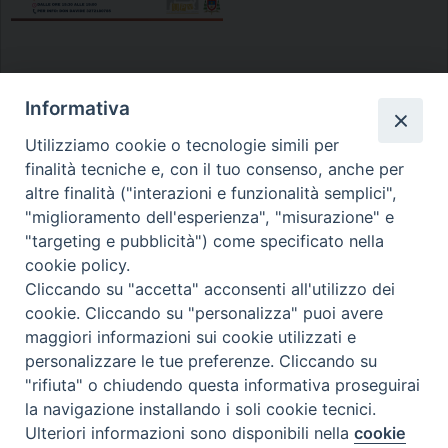
Informativa
Utilizziamo cookie o tecnologie simili per
P
finalità tecniche e, con il tuo consenso, anche per
o
altre finalità ("interazioni e funzionalità semplici",
s
"miglioramento dell'esperienza", "misurazione" e
t
Diocesi di Melfi Rapolla Venosa
"targeting e pubblicità") come specificato nella
N
cookie policy.
• Largo Duomo, 12 - 85025 MELFI (PZ) •
a
Cliccando su "accetta" acconsenti all'utilizzo dei
v
Tel. 0972238604
cookie. Cliccando su "personalizza" puoi avere
i
PEC ufficiale della Diocesi:
maggiori informazioni sui cookie utilizzati e
g
personalizzare le tue preferenze. Cliccando su
diocesi.melfi_rapolla_venosa@legalmail.it
a
"rifiuta" o chiudendo questa informativa proseguirai
t
la navigazione installando i soli cookie tecnici.
Ulteriori informazioni sono disponibili nella
cookie
i
Preferenze Cookie