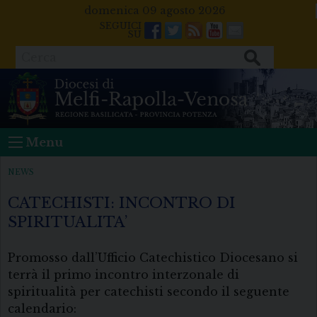
Skip
domenica 09 agosto 2026
to
Facebook
Twitter
Feeds
Youtube
Mail
content
Cerca
Menu
NEWS
CATECHISTI: INCONTRO DI
SPIRITUALITA’
Promosso dall’Ufficio Catechistico Diocesano si
terrà il primo incontro interzonale di
spiritualità per catechisti secondo il seguente
calendario: