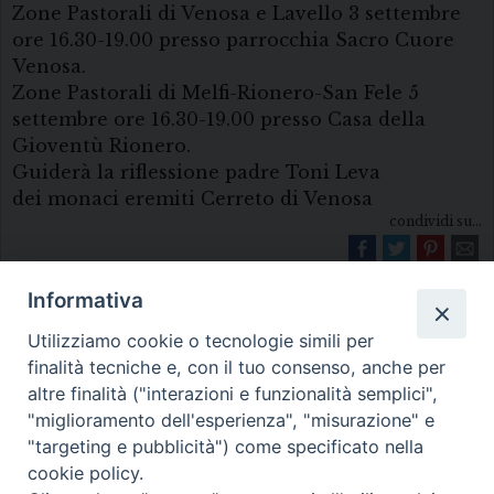
Zone Pastorali di Venosa e Lavello 3 settembre
ore 16.30-19.00 presso parrocchia Sacro Cuore
Venosa.
Zone Pastorali di Melfi-Rionero-San Fele 5
settembre ore 16.30-19.00 presso Casa della
Gioventù Rionero.
Guiderà la riflessione padre Toni Leva
dei monaci eremiti Cerreto di Venosa
condividi su...
Informativa
Utilizziamo cookie o tecnologie simili per
finalità tecniche e, con il tuo consenso, anche per
altre finalità ("interazioni e funzionalità semplici",
"miglioramento dell'esperienza", "misurazione" e
Diocesi di Melfi Rapolla Venosa
"targeting e pubblicità") come specificato nella
cookie policy.
• Largo Duomo, 12 - 85025 MELFI (PZ) •