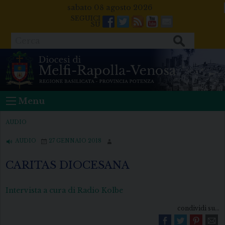
Skip
sabato 08 agosto 2026
to
Facebook
Twitter
Feeds
Youtube
Mail
content
Cerca
Menu
AUDIO
AUDIO
27 GENNAIO 2018
CARITAS DIOCESANA
Intervista a cura di Radio Kolbe
condividi su...