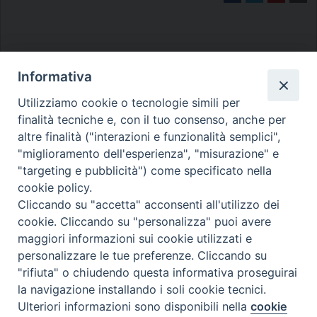
Informativa
Utilizziamo cookie o tecnologie simili per
finalità tecniche e, con il tuo consenso, anche per
Diocesi di Melfi Rapolla Venosa
altre finalità ("interazioni e funzionalità semplici",
• Largo Duomo, 12 - 85025 MELFI (PZ) •
"miglioramento dell'esperienza", "misurazione" e
Tel. 0972238604
"targeting e pubblicità") come specificato nella
cookie policy.
PEC ufficiale della Diocesi:
Cliccando su "accetta" acconsenti all'utilizzo dei
diocesi.melfi_rapolla_venosa@legalmail.it
cookie. Cliccando su "personalizza" puoi avere
maggiori informazioni sui cookie utilizzati e
personalizzare le tue preferenze. Cliccando su
"rifiuta" o chiudendo questa informativa proseguirai
la navigazione installando i soli cookie tecnici.
Ulteriori informazioni sono disponibili nella
cookie
Preferenze Cookie