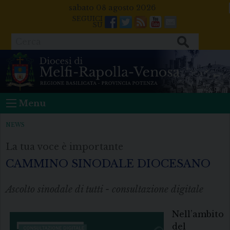
Skip
sabato 08 agosto 2026
to
Facebook
Twitter
Feeds
Youtube
Mail
content
Cerca
Menu
NEWS
La tua voce è importante
CAMMINO SINODALE DIOCESANO
Ascolto sinodale di tutti - consultazione digitale
Nell’ambito
del