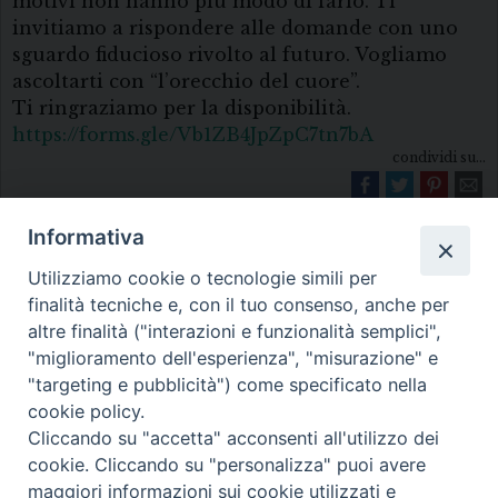
motivi non hanno più modo di farlo. Ti
invitiamo a rispondere alle domande con uno
sguardo fiducioso rivolto al futuro. Vogliamo
ascoltarti con “l’orecchio del cuore”.
Ti ringraziamo per la disponibilità.
https://forms.gle/Vb1ZB4JpZpC7tn7bA
condividi su...
Informativa
Utilizziamo cookie o tecnologie simili per
finalità tecniche e, con il tuo consenso, anche per
altre finalità ("interazioni e funzionalità semplici",
"miglioramento dell'esperienza", "misurazione" e
Diocesi di Melfi Rapolla Venosa
"targeting e pubblicità") come specificato nella
cookie policy.
• Largo Duomo, 12 - 85025 MELFI (PZ) •
Cliccando su "accetta" acconsenti all'utilizzo dei
Tel. 0972238604
cookie. Cliccando su "personalizza" puoi avere
PEC ufficiale della Diocesi:
maggiori informazioni sui cookie utilizzati e