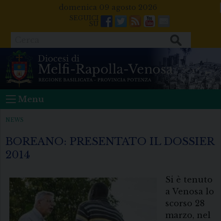
Skip
domenica 09 agosto 2026
to
Facebook
Twitter
Feeds
Youtube
Mail
content
Cerca
Menu
NEWS
BOREANO: PRESENTATO IL DOSSIER
2014
Si è tenuto
a Venosa lo
scorso 28
marzo, nel