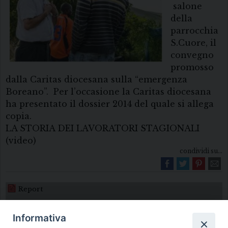
salone
della
parrocchia
S.Cuore, il
convegno
promosso
dalla Caritas diocesana sulla “emergenza
Boreano”. Per l’occasione la Caritas diocesana
ha presentato il dossier 2014 del quale si allega
copia.
LA STORIA DEI LAVORATORI STAGIONALI
(video)
condividi su...
Report
Informativa