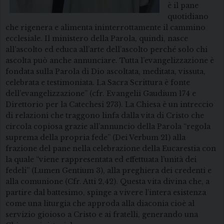
è il pane
quotidiano
che rigenera e alimenta ininterrottamente il cammino
ecclesiale. Il ministero della Parola, quindi, nasce
all’ascolto ed educa all’arte dell’ascolto perché solo chi
ascolta può anche annunciare. Tutta l’evangelizzazione è
fondata sulla Parola di Dio ascoltata, meditata, vissuta,
celebrata e testimoniata. La Sacra Scrittura è fonte
dell’evangelizzazione” (cfr. Evangelii Gaudium 174 e
Direttorio per la Catechesi 273). La Chiesa è un intreccio
di relazioni che traggono linfa dalla vita di Cristo che
circola copiosa grazie all’annuncio della Parola “regola
suprema della propria fede” (Dei Verbum 21) alla
frazione del pane nella celebrazione della Eucarestia con
la quale “viene rappresentata ed effettuata l’unità dei
fedeli” (Lumen Gentium 3), alla preghiera dei credenti e
alla comunione (Cfr. Atti 2,42). Questa vita divina che, a
partire dal battesimo, spinge a vivere l’intera esistenza
come una liturgia che approda alla diaconia cioè al
servizio gioioso a Cristo e ai fratelli, generando una