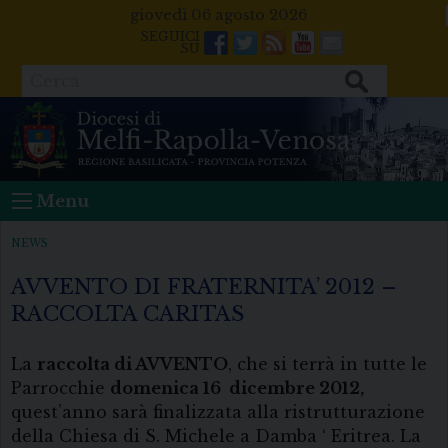
Skip
giovedì 06 agosto 2026
to
Facebook
Twitter
Feeds
Youtube
Mail
content
Cerca
Menu
NEWS
AVVENTO DI FRATERNITA’ 2012 –
RACCOLTA CARITAS
La
raccolta di AVVENTO
, che si terrà in tutte le
Parrocchie
domenica 16 dicembre 2012,
quest’anno sarà finalizzata alla ristrutturazione
della Chiesa di S. Michele a Damba ‘ Eritrea. La