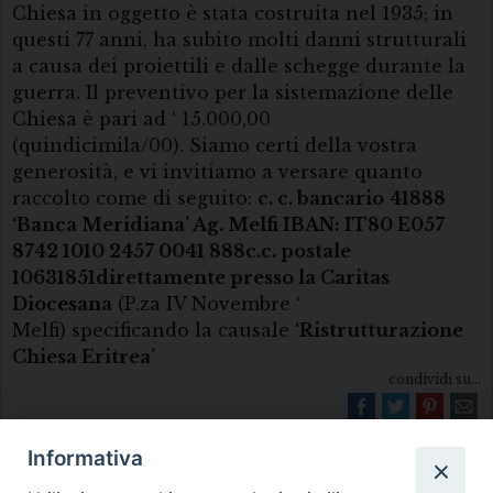
Chiesa in oggetto è stata costruita nel 1935; in
questi 77 anni, ha subito molti danni strutturali
a causa dei proiettili e dalle schegge durante la
guerra. Il preventivo per la sistemazione delle
Chiesa è pari ad ‘ 15.000,00
(quindicimila/00). Siamo certi della vostra
generosità, e vi invitiamo a versare quanto
raccolto come di seguito:
c. c. bancario
41888
‘Banca Meridiana’ Ag. Melfi IBAN: IT80 E057
8742 1010 2457 0041 888
c.c. postale
10631851
direttamente presso la Caritas
Diocesana
(P.za IV Novembre ‘
Melfi)
specificando la causale
‘Ristrutturazione
Chiesa Eritrea’
condividi su...
Informativa