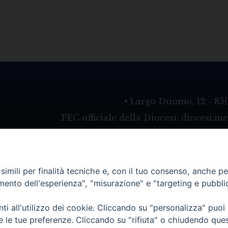
• Largo Duomo, 12 - 85
PEC ufficiale della Diocesi: diocesi.
imili per finalità tecniche e, con il tuo consenso, anche per 
amento dell'esperienza", "misurazione" e "targeting e pubbli
i all'utilizzo dei cookie. Cliccando su "personalizza" puoi
re le tue preferenze. Cliccando su "rifiuta" o chiudendo que