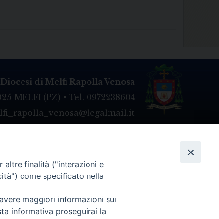
Diocesi di Melfi Rapolla Venosa
025 MELFI (PZ) • Tel. 0972238604
melfi_rapolla_venosa@legalmail.it
altre finalità ("interazioni e
cità") come specificato nella
 avere maggiori informazioni sui
sta informativa proseguirai la