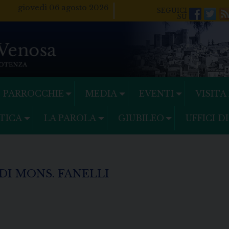
giovedì 06 agosto 2026
Facebo
Twi
PARROCCHIE
MEDIA
EVENTI
VISITA
TICA
LA PAROLA
GIUBILEO
UFFICI D
 DI MONS. FANELLI