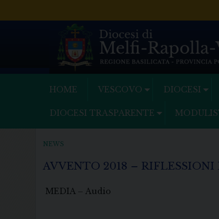
Skip
to
content
HOME
VESCOVO
DIOCESI
DIOCESI TRASPARENTE
MODULIS
NEWS
AVVENTO 2018 – RIFLESSIONI
MEDIA – Audio