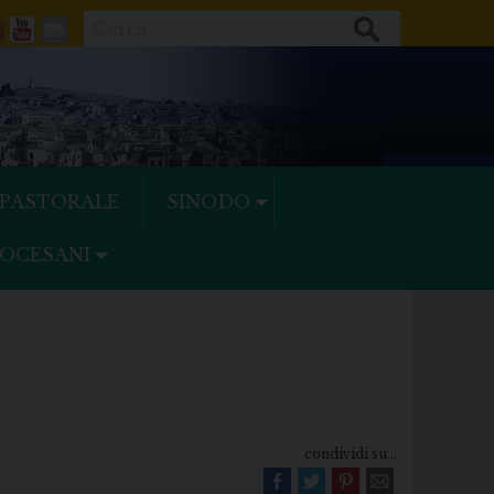
Cerca
ok
tter
Feeds
Youtube
Mail
 PASTORALE
SINODO
IOCESANI
condividi su...