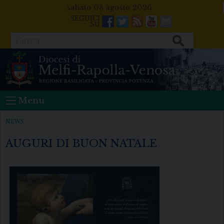
Skip
sabato 08 agosto 2026
to
Facebook
Twitter
Feeds
Youtube
Mail
content
Cerca
Menu
NEWS
AUGURI DI BUON NATALE