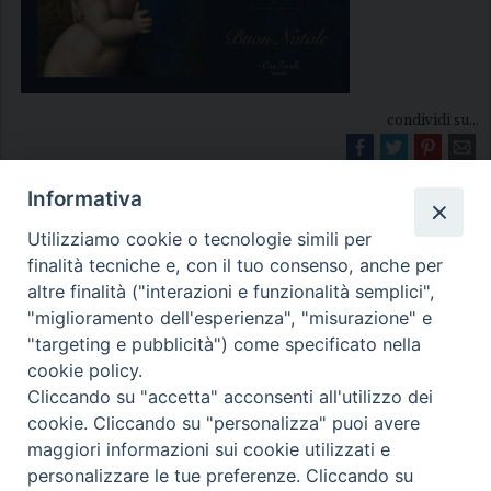
condividi su...
Informativa
Utilizziamo cookie o tecnologie simili per
finalità tecniche e, con il tuo consenso, anche per
altre finalità ("interazioni e funzionalità semplici",
"miglioramento dell'esperienza", "misurazione" e
Diocesi di Melfi Rapolla Venosa
"targeting e pubblicità") come specificato nella
cookie policy.
• Largo Duomo, 12 - 85025 MELFI (PZ) •
Cliccando su "accetta" acconsenti all'utilizzo dei
Tel. 0972238604
cookie. Cliccando su "personalizza" puoi avere
PEC ufficiale della Diocesi:
maggiori informazioni sui cookie utilizzati e
personalizzare le tue preferenze. Cliccando su
diocesi.melfi_rapolla_venosa@legalmail.it