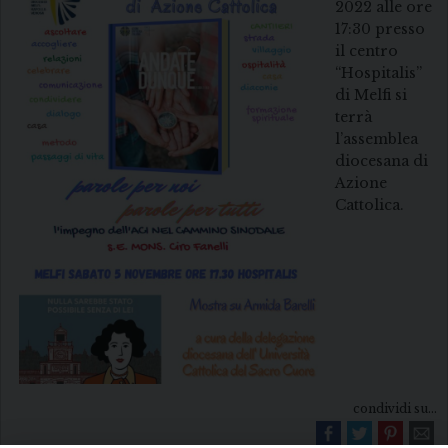
2022 alle ore
17:30 presso
il centro
“Hospitalis”
di Melfi si
terrà
l’assemblea
diocesana di
Azione
Cattolica.
condividi su...