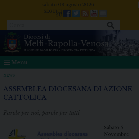
Skip
sabato 08 agosto 2026
to
Facebook
Twitter
Feeds
Youtube
Mail
content
Cerca
Menu
NEWS
ASSEMBLEA DIOCESANA DI AZIONE
CATTOLICA
Parole per noi, parole per tutti
Sabato 5
Novembre