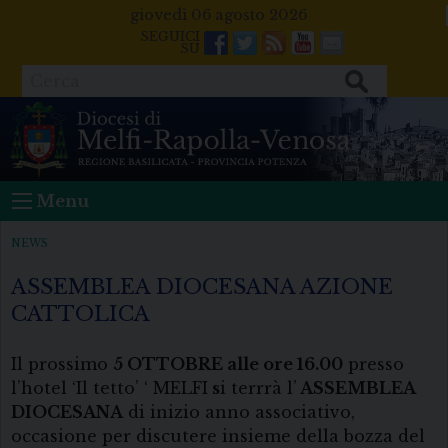
Skip
giovedì 06 agosto 2026
to
Facebook
Twitter
Feeds
Youtube
Mail
content
Cerca
Menu
NEWS
ASSEMBLEA DIOCESANA AZIONE
CATTOLICA
Il prossimo
5 OTTOBRE alle ore 16.00
presso
l’hotel ‘Il tetto’ ‘ MELFI
s
i terrrà l’
ASSEMBLEA
DIOCESANA
di inizio anno associativo,
occasione per discutere insieme della bozza del