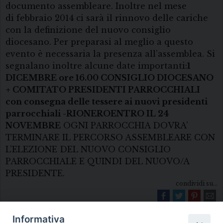
documento assembleare. Inoltre nel mese
di febbraio 2014 ci sarà il rinnovo delle cariche
con la definizione del nuovo consiglio
diocesano. Per preparasi al meglio a questo
evento è necessaria la presenza all’assemblea. Si
segnalano inoltre alcune date importanti:
1
DICEMBRE ore 16.00 CONSIGLIO DIOCESANO
+ COMITATO PRESIDENTI PARROCCHIALI
con consegna delle tessere ai nuovi presidenti
parrocchiali -RIONERO
ENTRO IL 24
NOVEMBRE
OGNI PARROCCHIA DOVRA’
TERMINARE IL PERCORSO ASSEMBLEARE CON
L’ELEZIONE DEL NUOVO CONSIGLIO
PARROCCHIALE E QUINDI DEL NUOVO/A
PRESIDENTE.
condividi su...
Informativa