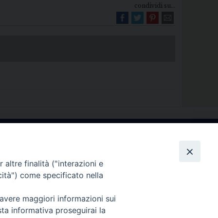
condividi su...
Diocesi di Melfi Rapolla Venosa
025 MELFI (PZ) • Tel. 0972238604
altre finalità ("interazioni e
melfi_rapolla_venosa@legalmail.it
cità") come specificato nella
 avere maggiori informazioni sui
sta informativa proseguirai la