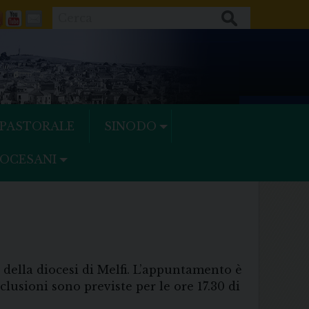
Cerca
ok
tter
Feeds
Youtube
Mail
 PASTORALE
SINODO
IOCESANI
 della diocesi di Melfi. L’appuntamento è
lusioni sono previste per le ore 17.30 di