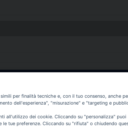
• Largo Duomo, 12 - 85
imili per finalità tecniche e, con il tuo consenso, anche per 
PEC ufficiale della Diocesi: diocesi.
amento dell'esperienza", "misurazione" e "targeting e pubbli
i all'utilizzo dei cookie. Cliccando su "personalizza" puoi
re le tue preferenze. Cliccando su "rifiuta" o chiudendo que