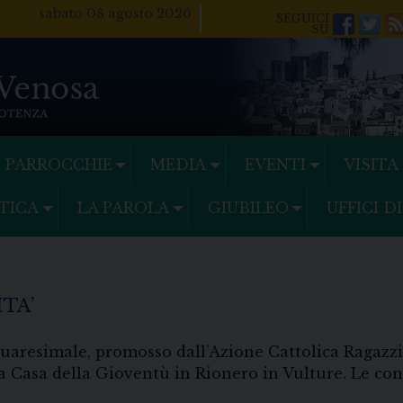
sabato 08 agosto 2026
Facebo
Twi
PARROCCHIE
MEDIA
EVENTI
VISITA
TICA
LA PAROLA
GIUBILEO
UFFICI D
TA’
quaresimale, promosso dall’Azione Cattolica Ragazzi
a Casa della Gioventù in Rionero in Vulture. Le conc