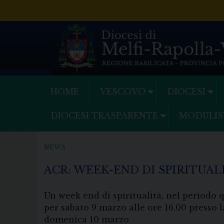
Skip
to
content
HOME
VESCOVO
DIOCESI
DIOCESI TRASPARENTE
MODULIS
NEWS
ACR: WEEK-END DI SPIRITUALI
Un week end di spiritualità, nel periodo 
per sabato 9 marzo alle ore 16.00 presso l
domenica 10 marzo