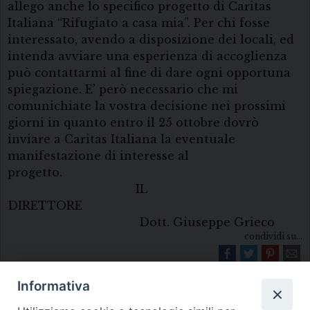
allego anche lo specifico progetto di Caritas
Italiana “Rifugiato a casa mia”. Per chi fosse
interessato, avendo a disposizione dei locali, ed
intenda avviare una esperienza di accoglienza
può contattarmi al fine di dare ogni opportuna
spiegazione. E’ però necessario che mi
comunichiate la vostra decisione nei prossimi
giorni in quanto entro il 25 ottobre dovrò
inviare a Caritas Italiana la eventuale
manifestazione di interesse al
progetto.
IL
DIRETTORE
Dott. Giuseppe Grieco
condividi su...
Informativa