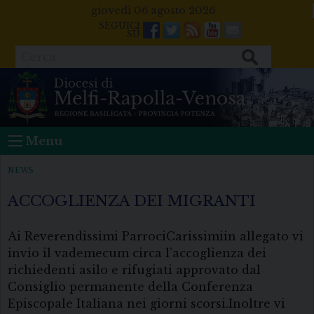
Skip
giovedì 06 agosto 2026
to
Facebook
Twitter
Feeds
Youtube
Mail
content
Cerca
Menu
NEWS
ACCOGLIENZA DEI MIGRANTI
Ai Reverendissimi ParrociCarissimiin allegato vi
invio il vademecum circa l’accoglienza dei
richiedenti asilo e rifugiati approvato dal
Consiglio permanente della Conferenza
Episcopale Italiana nei giorni scorsi.Inoltre vi