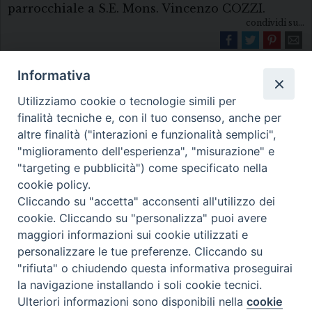
parrocchiale a S.E. Mons. Vincenzo COZZI.
condividi su...
Informativa
Utilizziamo cookie o tecnologie simili per
finalità tecniche e, con il tuo consenso, anche per
altre finalità ("interazioni e funzionalità semplici",
"miglioramento dell'esperienza", "misurazione" e
Diocesi di Melfi Rapolla Venosa
"targeting e pubblicità") come specificato nella
cookie policy.
• Largo Duomo, 12 - 85025 MELFI (PZ) •
Cliccando su "accetta" acconsenti all'utilizzo dei
Tel. 0972238604
cookie. Cliccando su "personalizza" puoi avere
PEC ufficiale della Diocesi:
maggiori informazioni sui cookie utilizzati e
personalizzare le tue preferenze. Cliccando su
diocesi.melfi_rapolla_venosa@legalmail.it
"rifiuta" o chiudendo questa informativa proseguirai
la navigazione installando i soli cookie tecnici.
Ulteriori informazioni sono disponibili nella
cookie
Preferenze Cookie