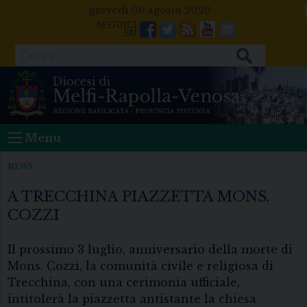
Skip
giovedì 06 agosto 2026
to
Facebook
Twitter
Feeds
Youtube
Mail
content
Cerca
Menu
NEWS
A TRECCHINA PIAZZETTA MONS.
COZZI
Il prossimo 3 luglio, anniversario della morte di
Mons. Cozzi, la comunità civile e religiosa di
Trecchina, con una cerimonia ufficiale,
intitolerà la piazzetta antistante la chiesa