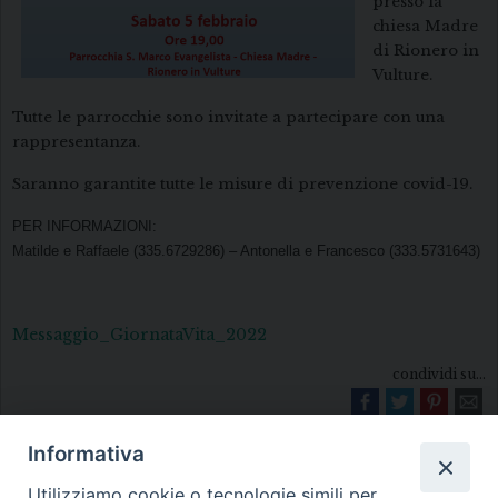
presso la
chiesa Madre
di Rionero in
Vulture.
Tutte le parrocchie sono invitate a partecipare con una
rappresentanza.
Saranno garantite tutte le misure di prevenzione covid-19.
PER INFORMAZIONI:
Matilde e Raffaele (335.6729286) – Antonella e Francesco (333.5731643)
Messaggio_GiornataVita_2022
condividi su...
Informativa
Utilizziamo cookie o tecnologie simili per