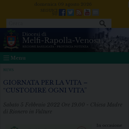
Skip
domenica 09 agosto 2026
to
Facebook
Twitter
Feeds
Youtube
Mail
content
Cerca
Menu
NEWS
GIORNATA PER LA VITA –
“CUSTODIRE OGNI VITA”
Sabato 5 Febbraio 2022 Ore 19.00 - Chiesa Madre
di Rionero in Vulture
In occasione