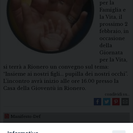
per la
Famiglia e
la Vita, il
prossimo 2
febbraio, in
occasione
della
Giornata
per la Vita,
si terrà a Rionero un convegno sul tema:
“Insieme ai nostri figli… pupilla dei nostri occhi”.
L’incontro avrà inizio alle ore 16.00 presso la
Casa della Gioventù in Rionero.
condividi su...
Manifesto-Def