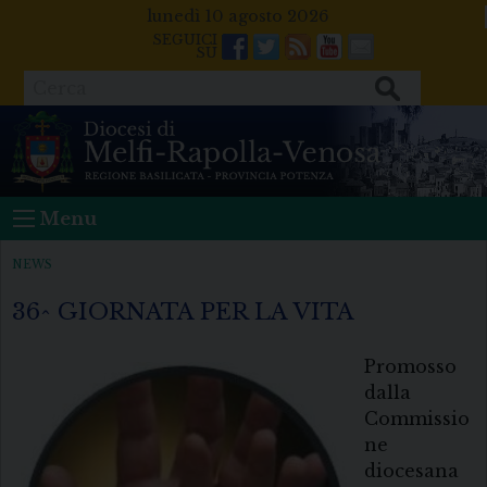
Skip
lunedì 10 agosto 2026
to
Facebook
Twitter
Feeds
Youtube
Mail
content
Cerca
Menu
NEWS
36^ GIORNATA PER LA VITA
Promosso
dalla
Commissio
ne
diocesana