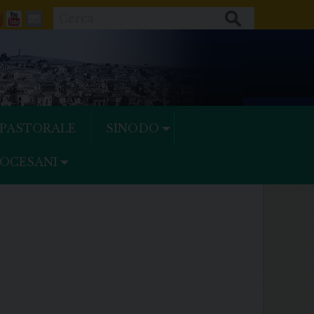
Cerca
ok
tter
Feeds
Youtube
Mail
 PASTORALE
SINODO
IOCESANI