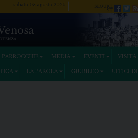
sabato 08 agosto 2026
Facebo
Twi
PARROCCHIE
MEDIA
EVENTI
VISITA
TICA
LA PAROLA
GIUBILEO
UFFICI D