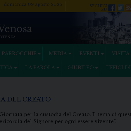
domenica 09 agosto 2026
Facebo
Twi
PARROCCHIE
MEDIA
EVENTI
VISITA
TICA
LA PAROLA
GIUBILEO
UFFICI D
IA DEL CREATO
Giornata per la custodia del Creato. Il tema di ques
ricordia del Signore per ogni essere vivente”.