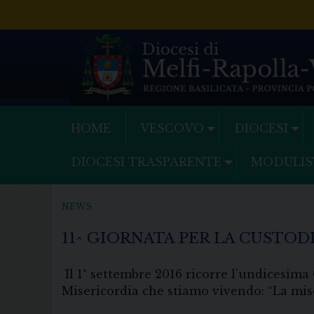
Skip
to
content
HOME
VESCOVO
DIOCESI
DIOCESI TRASPARENTE
MODULIS
NEWS
11^ GIORNATA PER LA CUSTOD
Il 1° settembre 2016 ricorre l’undicesima 
Misericordia che stiamo vivendo: “La mise