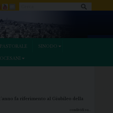
Cerca
ok
tter
Feeds
Youtube
Mail
 PASTORALE
SINODO
IOCESANI
t’anno fa riferimento al Giubileo della
condividi su...