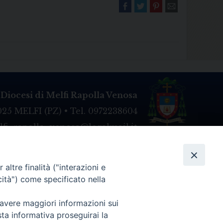
Diocesi di Melfi Rapolla Venosa
025 MELFI (PZ) • Tel. 0972238604
melfi_rapolla_venosa@legalmail.it
altre finalità ("interazioni e
cità") come specificato nella
 avere maggiori informazioni sui
sta informativa proseguirai la