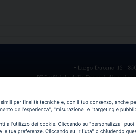
• Largo Duomo, 12 - 85
PEC ufficiale della Diocesi: diocesi.
imili per finalità tecniche e, con il tuo consenso, anche per 
amento dell'esperienza", "misurazione" e "targeting e pubbli
i all'utilizzo dei cookie. Cliccando su "personalizza" puoi
re le tue preferenze. Cliccando su "rifiuta" o chiudendo que