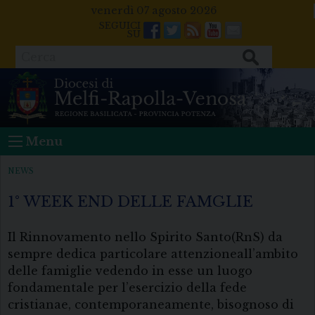
Skip
venerdì 07 agosto 2026
to
Facebook
Twitter
Feeds
Youtube
Mail
content
Cerca
Menu
NEWS
1° WEEK END DELLE FAMGLIE
Il Rinnovamento nello Spirito Santo(RnS) da
sempre dedica particolare attenzioneall’ambito
delle famiglie vedendo in esse un luogo
fondamentale per l’esercizio della fede
cristianae, contemporaneamente, bisognoso di