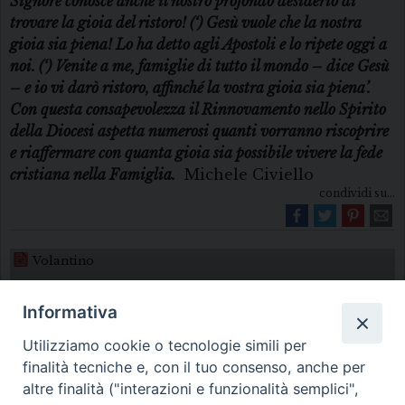
Signore conosce anche il nostro profondo desiderio di
trovare la gioia del ristoro! (‘) Gesù vuole che la nostra
gioia sia piena! Lo ha detto agli Apostoli e lo ripete oggi a
noi. (‘) Venite a me, famiglie di tutto il mondo – dice Gesù
– e io vi darò ristoro, affinché la vostra gioia sia piena’.
Con questa consapevolezza il Rinnovamento nello Spirito
della Diocesi aspetta numerosi quanti vorranno riscoprire
e riaffermare con quanta gioia sia possibile vivere la fede
cristiana nella Famiglia.
Michele Civiello
condividi su...
Volantino
Informativa
Utilizziamo cookie o tecnologie simili per
finalità tecniche e, con il tuo consenso, anche per
altre finalità ("interazioni e funzionalità semplici",