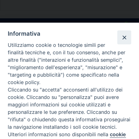
P
o
s
t
Diocesi di Melfi Rapolla Venosa
Informativa
N
• Largo Duomo, 12 - 85025 MELFI (PZ) •
a
Utilizziamo cookie o tecnologie simili per
v
Tel. 0972238604
finalità tecniche e, con il tuo consenso, anche per
altre finalità ("interazioni e funzionalità semplici",
i
PEC ufficiale della Diocesi:
"miglioramento dell'esperienza", "misurazione" e
g
diocesi.melfi_rapolla_venosa@legalmail.it
"targeting e pubblicità") come specificato nella
a
cookie policy.
t
Cliccando su "accetta" acconsenti all'utilizzo dei
i
cookie. Cliccando su "personalizza" puoi avere
o
maggiori informazioni sui cookie utilizzati e
n
personalizzare le tue preferenze. Cliccando su
"rifiuta" o chiudendo questa informativa proseguirai
la navigazione installando i soli cookie tecnici.
Ulteriori informazioni sono disponibili nella
cookie
Preferenze Cookie