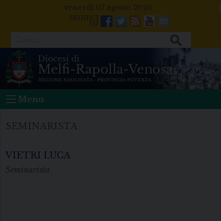
Skip
venerdì 07 agosto 2026
to
Facebook
Twitter
Feeds
Youtube
Mail
content
Cerca
Menu
SEMINARISTA
VIETRI LUCA
Seminarista