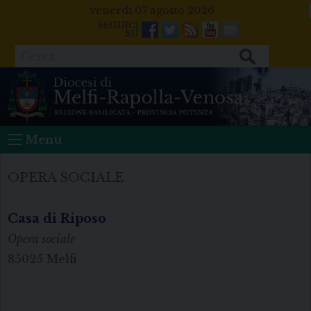
Skip
venerdì 07 agosto 2026
to
Facebook
Twitter
Feeds
Youtube
Mail
content
Cerca
Menu
OPERA SOCIALE
Casa di Riposo
Opera sociale
85025 Melfi