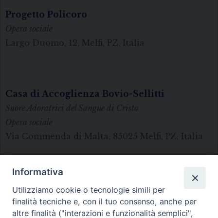
Progetto Policoro
Opera sociale
Largo Duomo, 12, Melfi, PZ, Italia
Casa di Accoglienza Bovio-Sellitti
Suore Adoratrici del Sangue di Cristo
Opera sociale
Via Commenda di Malta, 85025 Melfi, PZ, Italia
Informativa
1
Pagina successiva »
Utilizziamo cookie o tecnologie simili per
finalità tecniche e, con il tuo consenso, anche per
altre finalità ("interazioni e funzionalità semplici",