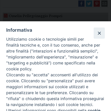
Omelia Pellegrinaggio Pompei
Informativa
Utilizziamo cookie o tecnologie simili per
finalità tecniche e, con il tuo consenso, anche per
altre finalità ("interazioni e funzionalità semplici",
"miglioramento dell'esperienza", "misurazione" e
Diocesi di Melfi Rapolla Venosa
"targeting e pubblicità") come specificato nella
cookie policy.
• Largo Duomo, 12 - 85025 MELFI (PZ) •
Cliccando su "accetta" acconsenti all'utilizzo dei
Tel. 0972238604
cookie. Cliccando su "personalizza" puoi avere
PEC ufficiale della Diocesi:
maggiori informazioni sui cookie utilizzati e
personalizzare le tue preferenze. Cliccando su
diocesi.melfi_rapolla_venosa@legalmail.it
"rifiuta" o chiudendo questa informativa proseguirai
la navigazione installando i soli cookie tecnici.
Ulteriori informazioni sono disponibili nella
cookie