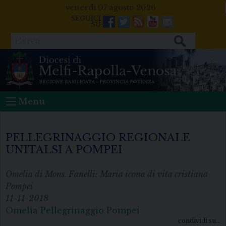
Skip
venerdì 07 agosto 2026
to
Facebook
Twitter
Feeds
Youtube
Mail
content
Cerca
Menu
PELLEGRINAGGIO REGIONALE
UNITALSI A POMPEI
Omelia di Mons. Fanelli: Maria icona di vita cristiana
Pompei
11-11-2018
Omelia Pellegrinaggio Pompei
condividi su...