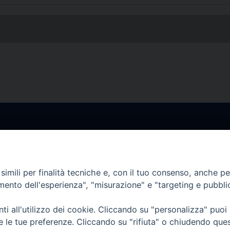
• Largo Duomo, 12 - 85
PEC ufficiale della Diocesi: diocesi.
imili per finalità tecniche e, con il tuo consenso, anche per 
amento dell'esperienza", "misurazione" e "targeting e pubbli
i all'utilizzo dei cookie. Cliccando su "personalizza" puoi
re le tue preferenze. Cliccando su "rifiuta" o chiudendo que