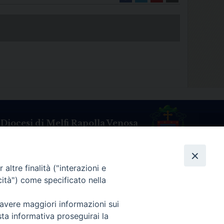
Diocesi di Melfi Rapolla Venosa
025 MELFI (PZ) • Tel. 0972238604
melfi_rapolla_venosa@legalmail.it
altre finalità ("interazioni e
cità") come specificato nella
 avere maggiori informazioni sui
sta informativa proseguirai la