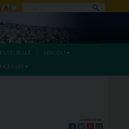
Cerca
ok
tter
Feeds
Youtube
Mail
 PASTORALE
SINODO
IOCESANI
condividi su...