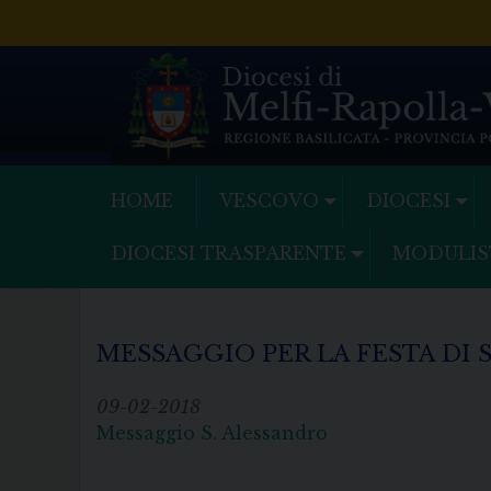
Skip
to
content
HOME
VESCOVO
DIOCESI
DIOCESI TRASPARENTE
MODULIS
MESSAGGIO PER LA FESTA DI 
09-02-2018
Messaggio S. Alessandro