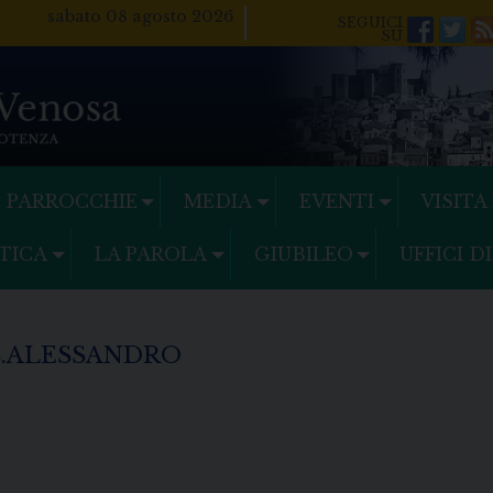
sabato 08 agosto 2026
Facebo
Twi
PARROCCHIE
MEDIA
EVENTI
VISITA
TICA
LA PAROLA
GIUBILEO
UFFICI D
S.ALESSANDRO