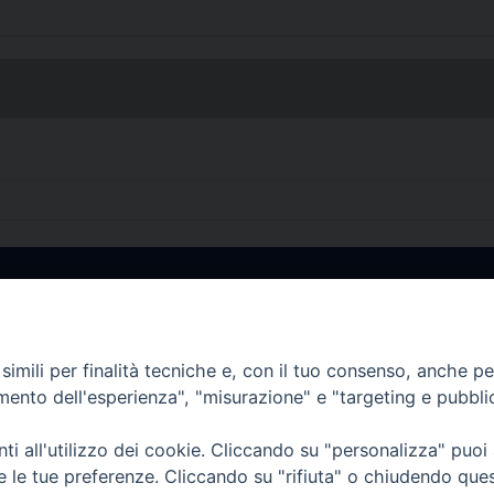
• Largo Duomo, 12 - 85
PEC ufficiale della Diocesi: diocesi.
imili per finalità tecniche e, con il tuo consenso, anche per 
amento dell'esperienza", "misurazione" e "targeting e pubbli
i all'utilizzo dei cookie. Cliccando su "personalizza" puoi
re le tue preferenze. Cliccando su "rifiuta" o chiudendo que