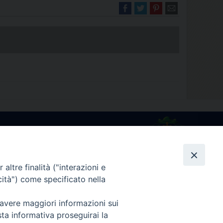
Diocesi di Melfi Rapolla Venosa
025 MELFI (PZ) • Tel. 0972238604
melfi_rapolla_venosa@legalmail.it
altre finalità ("interazioni e
cità") come specificato nella
 avere maggiori informazioni sui
sta informativa proseguirai la