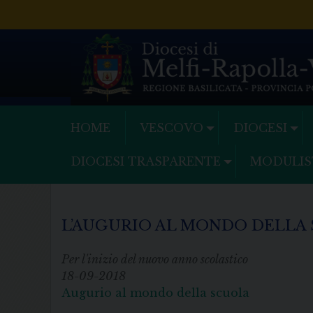
Skip
to
content
HOME
VESCOVO
DIOCESI
DIOCESI TRASPARENTE
MODULIS
L’AUGURIO AL MONDO DELLA
Per l'inizio del nuovo anno scolastico
18-09-2018
Augurio al mondo della scuola