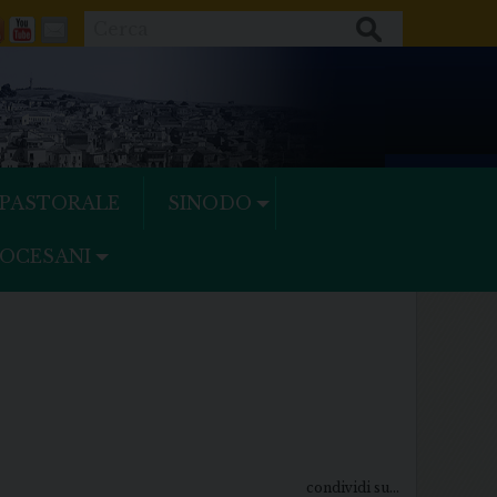
Cerca
ok
tter
Feeds
Youtube
Mail
 PASTORALE
SINODO
IOCESANI
condividi su...