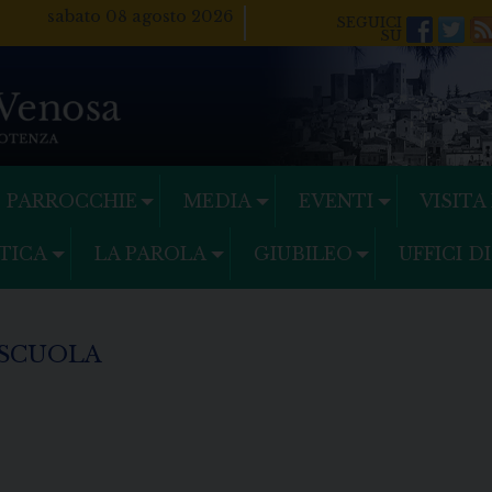
sabato 08 agosto 2026
Facebo
Twi
PARROCCHIE
MEDIA
EVENTI
VISITA
TICA
LA PAROLA
GIUBILEO
UFFICI D
 SCUOLA