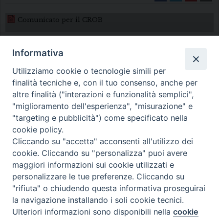
Comunicato per il CROB
Informativa
Utilizziamo cookie o tecnologie simili per
finalità tecniche e, con il tuo consenso, anche per
altre finalità ("interazioni e funzionalità semplici",
"miglioramento dell'esperienza", "misurazione" e
Diocesi di Melfi Rapolla Venosa
"targeting e pubblicità") come specificato nella
• Largo Duomo, 12 - 85025 MELFI (PZ) •
cookie policy.
Cliccando su "accetta" acconsenti all'utilizzo dei
Tel. 0972238604
cookie. Cliccando su "personalizza" puoi avere
PEC ufficiale della Diocesi:
maggiori informazioni sui cookie utilizzati e
diocesi.melfi_rapolla_venosa@legalmail.it
personalizzare le tue preferenze. Cliccando su
"rifiuta" o chiudendo questa informativa proseguirai
la navigazione installando i soli cookie tecnici.
Ulteriori informazioni sono disponibili nella
cookie
Preferenze Cookie