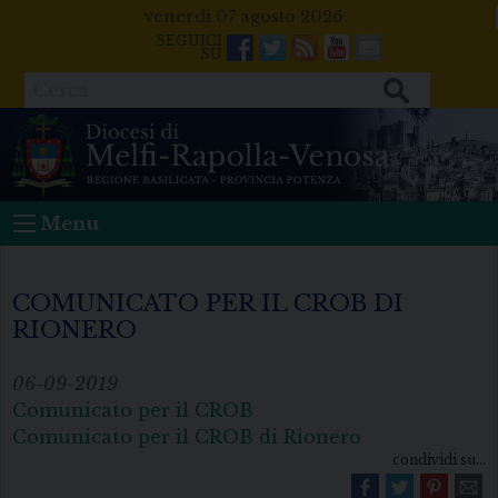
Skip
venerdì 07 agosto 2026
to
Facebook
Twitter
Feeds
Youtube
Mail
content
Cerca
Menu
COMUNICATO PER IL CROB DI
RIONERO
06-09-2019
Comunicato per il CROB
Comunicato per il CROB di Rionero
condividi su...