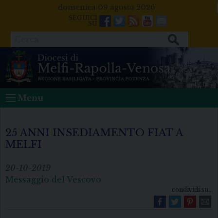
Skip
domenica 09 agosto 2026
to
Facebook
Twitter
Feeds
Youtube
Mail
content
Cerca
Menu
25 ANNI INSEDIAMENTO FIAT A
MELFI
20-10-2019
Messaggio del Vescovo
condividi su...