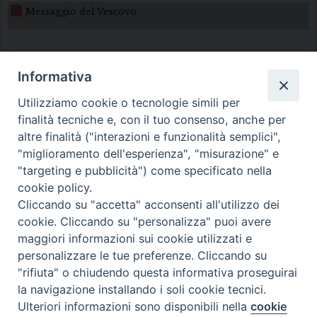
Messaggio del Vescovo
Informativa
Utilizziamo cookie o tecnologie simili per
finalità tecniche e, con il tuo consenso, anche per
altre finalità ("interazioni e funzionalità semplici",
Diocesi di Melfi Rapolla Venosa
"miglioramento dell'esperienza", "misurazione" e
• Largo Duomo, 12 - 85025 MELFI (PZ) •
"targeting e pubblicità") come specificato nella
cookie policy.
Tel. 0972238604
Cliccando su "accetta" acconsenti all'utilizzo dei
PEC ufficiale della Diocesi:
cookie. Cliccando su "personalizza" puoi avere
diocesi.melfi_rapolla_venosa@legalmail.it
maggiori informazioni sui cookie utilizzati e
personalizzare le tue preferenze. Cliccando su
"rifiuta" o chiudendo questa informativa proseguirai
la navigazione installando i soli cookie tecnici.
Ulteriori informazioni sono disponibili nella
cookie
Preferenze Cookie