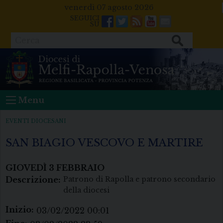
Skip
venerdì 07 agosto 2026
to
Facebook
Twitter
Feeds
Youtube
Mail
content
Cerca
Menu
EVENTI DIOCESANI
SAN BIAGIO VESCOVO E MARTIRE
GIOVEDÌ
3
FEBBRAIO
Descrizione:
Patrono di Rapolla e patrono secondario
della diocesi
Inizio:
03/02/2022 00:01