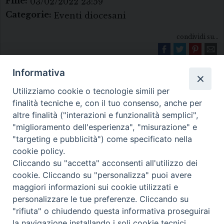
Fine:
03/02/2022 23:59
Categorie:
Eventi diocesani
condividi su...
Informativa
Utilizziamo cookie o tecnologie simili per
finalità tecniche e, con il tuo consenso, anche per
altre finalità ("interazioni e funzionalità semplici",
"miglioramento dell'esperienza", "misurazione" e
Diocesi di Melfi Rapolla Venosa
"targeting e pubblicità") come specificato nella
cookie policy.
• Largo Duomo, 12 - 85025 MELFI (PZ) •
Cliccando su "accetta" acconsenti all'utilizzo dei
Tel. 0972238604
cookie. Cliccando su "personalizza" puoi avere
PEC ufficiale della Diocesi:
maggiori informazioni sui cookie utilizzati e
personalizzare le tue preferenze. Cliccando su
diocesi.melfi_rapolla_venosa@legalmail.it
"rifiuta" o chiudendo questa informativa proseguirai
la navigazione installando i soli cookie tecnici.