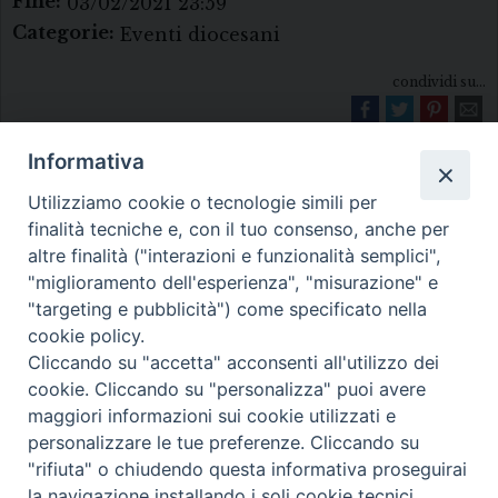
Fine:
03/02/2021 23:59
Categorie:
Eventi diocesani
condividi su...
Informativa
Utilizziamo cookie o tecnologie simili per
finalità tecniche e, con il tuo consenso, anche per
altre finalità ("interazioni e funzionalità semplici",
"miglioramento dell'esperienza", "misurazione" e
Diocesi di Melfi Rapolla Venosa
"targeting e pubblicità") come specificato nella
cookie policy.
• Largo Duomo, 12 - 85025 MELFI (PZ) •
Cliccando su "accetta" acconsenti all'utilizzo dei
Tel. 0972238604
cookie. Cliccando su "personalizza" puoi avere
PEC ufficiale della Diocesi:
maggiori informazioni sui cookie utilizzati e
personalizzare le tue preferenze. Cliccando su
diocesi.melfi_rapolla_venosa@legalmail.it
"rifiuta" o chiudendo questa informativa proseguirai
la navigazione installando i soli cookie tecnici.