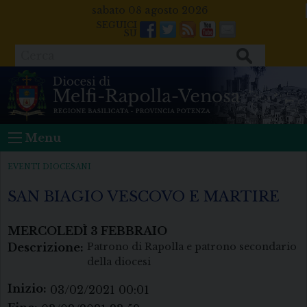
Skip
sabato 08 agosto 2026
to
Facebook
Twitter
Feeds
Youtube
Mail
content
Cerca
Menu
EVENTI DIOCESANI
SAN BIAGIO VESCOVO E MARTIRE
MERCOLEDÌ
3
FEBBRAIO
Descrizione:
Patrono di Rapolla e patrono secondario
della diocesi
Inizio:
03/02/2021 00:01