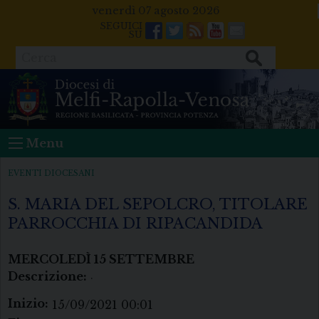
Skip
venerdì 07 agosto 2026
to
Facebook
Twitter
Feeds
Youtube
Mail
content
Cerca
Menu
EVENTI DIOCESANI
S. MARIA DEL SEPOLCRO, TITOLARE
PARROCCHIA DI RIPACANDIDA
MERCOLEDÌ
15
SETTEMBRE
Descrizione:
.
Inizio:
15/09/2021 00:01