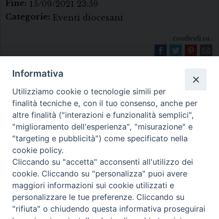
Fine:
15/09/2021 23:59
Categorie:
Eventi diocesani
condividi su...
Informativa
Utilizziamo cookie o tecnologie simili per
finalità tecniche e, con il tuo consenso, anche per
altre finalità ("interazioni e funzionalità semplici",
"miglioramento dell'esperienza", "misurazione" e
Diocesi di Melfi Rapolla Venosa
"targeting e pubblicità") come specificato nella
cookie policy.
• Largo Duomo, 12 - 85025 MELFI (PZ) •
Cliccando su "accetta" acconsenti all'utilizzo dei
Tel. 0972238604
cookie. Cliccando su "personalizza" puoi avere
PEC ufficiale della Diocesi:
maggiori informazioni sui cookie utilizzati e
personalizzare le tue preferenze. Cliccando su
diocesi.melfi_rapolla_venosa@legalmail.it
"rifiuta" o chiudendo questa informativa proseguirai