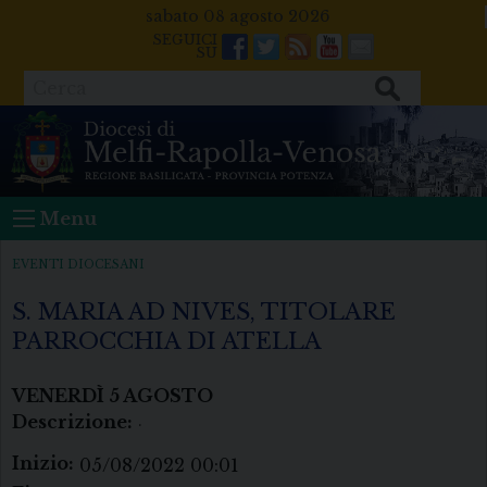
Skip
sabato 08 agosto 2026
to
Facebook
Twitter
Feeds
Youtube
Mail
content
Cerca
Menu
EVENTI DIOCESANI
S. MARIA AD NIVES, TITOLARE
PARROCCHIA DI ATELLA
VENERDÌ
5
AGOSTO
Descrizione:
.
Inizio:
05/08/2022 00:01