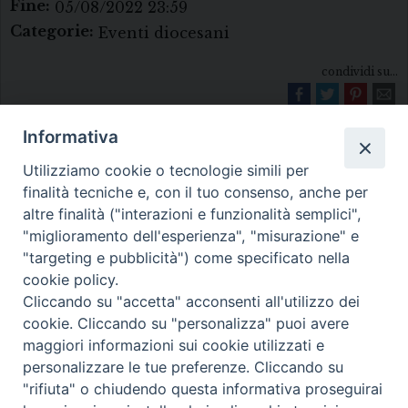
Fine:
05/08/2022 23:59
Categorie:
Eventi diocesani
condividi su...
Informativa
Utilizziamo cookie o tecnologie simili per
finalità tecniche e, con il tuo consenso, anche per
altre finalità ("interazioni e funzionalità semplici",
"miglioramento dell'esperienza", "misurazione" e
Diocesi di Melfi Rapolla Venosa
"targeting e pubblicità") come specificato nella
cookie policy.
• Largo Duomo, 12 - 85025 MELFI (PZ) •
Cliccando su "accetta" acconsenti all'utilizzo dei
Tel. 0972238604
cookie. Cliccando su "personalizza" puoi avere
PEC ufficiale della Diocesi:
maggiori informazioni sui cookie utilizzati e
personalizzare le tue preferenze. Cliccando su
diocesi.melfi_rapolla_venosa@legalmail.it
"rifiuta" o chiudendo questa informativa proseguirai