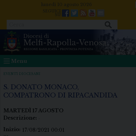
Skip
lunedì 10 agosto 2026
to
Facebook
Twitter
Feeds
Youtube
Mail
content
Cerca
Menu
EVENTI DIOCESANI
S. DONATO MONACO,
COMPATRONO DI RIPACANDIDA
MARTEDÌ
17
AGOSTO
Descrizione:
.
Inizio:
17/08/2021 00:01