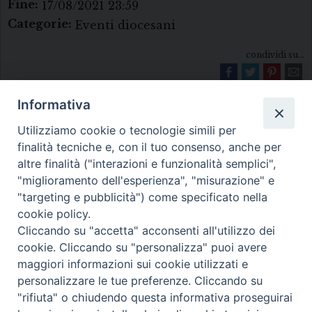
Fine:
17/08/2021 23:59
Categorie:
Eventi diocesani
condividi su...
Informativa
Utilizziamo cookie o tecnologie simili per
finalità tecniche e, con il tuo consenso, anche per
altre finalità ("interazioni e funzionalità semplici",
"miglioramento dell'esperienza", "misurazione" e
Diocesi di Melfi Rapolla Venosa
"targeting e pubblicità") come specificato nella
cookie policy.
• Largo Duomo, 12 - 85025 MELFI (PZ) •
Cliccando su "accetta" acconsenti all'utilizzo dei
Tel. 0972238604
cookie. Cliccando su "personalizza" puoi avere
PEC ufficiale della Diocesi:
maggiori informazioni sui cookie utilizzati e
personalizzare le tue preferenze. Cliccando su
diocesi.melfi_rapolla_venosa@legalmail.it
"rifiuta" o chiudendo questa informativa proseguirai