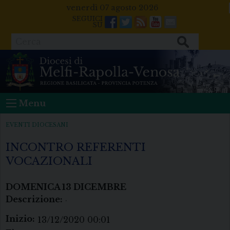
Skip
venerdì 07 agosto 2026
to
Facebook
Twitter
Feeds
Youtube
Mail
content
Cerca
Menu
EVENTI DIOCESANI
INCONTRO REFERENTI
VOCAZIONALI
DOMENICA
13
DICEMBRE
Descrizione:
.
Inizio:
13/12/2020 00:01