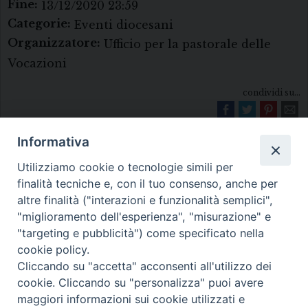
Fine:
13/12/2020 23:59
Categorie:
Eventi diocesani
Organizzatore:
Ufficio per la pastorale delle
Vocazioni
condividi su...
Informativa
Utilizziamo cookie o tecnologie simili per
finalità tecniche e, con il tuo consenso, anche per
altre finalità ("interazioni e funzionalità semplici",
"miglioramento dell'esperienza", "misurazione" e
Diocesi di Melfi Rapolla Venosa
"targeting e pubblicità") come specificato nella
cookie policy.
• Largo Duomo, 12 - 85025 MELFI (PZ) •
Cliccando su "accetta" acconsenti all'utilizzo dei
Tel. 0972238604
cookie. Cliccando su "personalizza" puoi avere
PEC ufficiale della Diocesi:
maggiori informazioni sui cookie utilizzati e