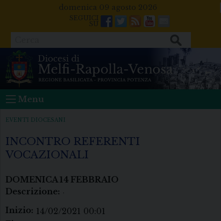
Skip
domenica 09 agosto 2026
to
Facebook
Twitter
Feeds
Youtube
Mail
content
Cerca
Menu
EVENTI DIOCESANI
INCONTRO REFERENTI
VOCAZIONALI
DOMENICA
14
FEBBRAIO
Descrizione:
.
Inizio:
14/02/2021 00:01