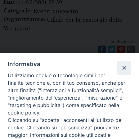
Fine:
14/02/2021 23:59
Categorie:
Eventi diocesani
Organizzatore:
Ufficio per la pastorale delle
Vocazioni
condividi su...
Informativa
Utilizziamo cookie o tecnologie simili per
finalità tecniche e, con il tuo consenso, anche per
altre finalità ("interazioni e funzionalità semplici",
"miglioramento dell'esperienza", "misurazione" e
Diocesi di Melfi Rapolla Venosa
"targeting e pubblicità") come specificato nella
cookie policy.
• Largo Duomo, 12 - 85025 MELFI (PZ) •
Cliccando su "accetta" acconsenti all'utilizzo dei
Tel. 0972238604
cookie. Cliccando su "personalizza" puoi avere
PEC ufficiale della Diocesi:
maggiori informazioni sui cookie utilizzati e