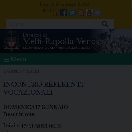
Skip
lunedì 10 agosto 2026
to
Facebook
Twitter
Feeds
Youtube
Mail
content
Cerca
Menu
EVENTI DIOCESANI
INCONTRO REFERENTI
VOCAZIONALI
DOMENICA
17
GENNAIO
Descrizione:
.
Inizio:
17/01/2021 00:01