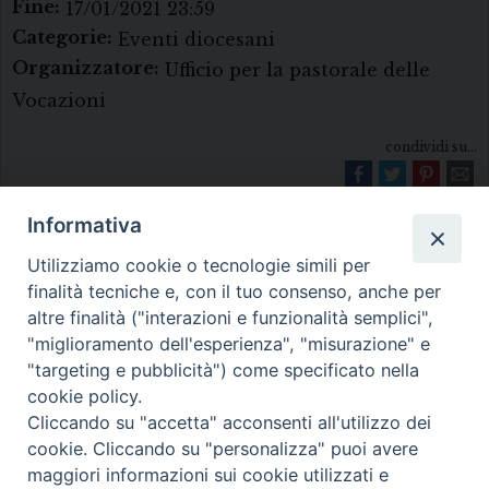
Fine:
17/01/2021 23:59
Categorie:
Eventi diocesani
Organizzatore:
Ufficio per la pastorale delle
Vocazioni
condividi su...
Informativa
Utilizziamo cookie o tecnologie simili per
finalità tecniche e, con il tuo consenso, anche per
altre finalità ("interazioni e funzionalità semplici",
"miglioramento dell'esperienza", "misurazione" e
Diocesi di Melfi Rapolla Venosa
"targeting e pubblicità") come specificato nella
cookie policy.
• Largo Duomo, 12 - 85025 MELFI (PZ) •
Cliccando su "accetta" acconsenti all'utilizzo dei
Tel. 0972238604
cookie. Cliccando su "personalizza" puoi avere
PEC ufficiale della Diocesi:
maggiori informazioni sui cookie utilizzati e