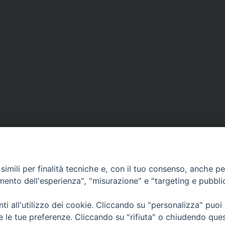
imili per finalità tecniche e, con il tuo consenso, anche per 
amento dell'esperienza", "misurazione" e "targeting e pubbli
i all'utilizzo dei cookie. Cliccando su "personalizza" puoi
• Largo Duomo, 12 - 85
re le tue preferenze. Cliccando su "rifiuta" o chiudendo que