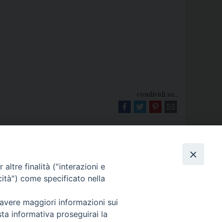
condividi su...
altre finalità ("interazioni e
cità") come specificato nella
Diocesi di Melfi Rapolla Venosa
 avere maggiori informazioni sui
025 MELFI (PZ) • Tel. 0972238604
sta informativa proseguirai la