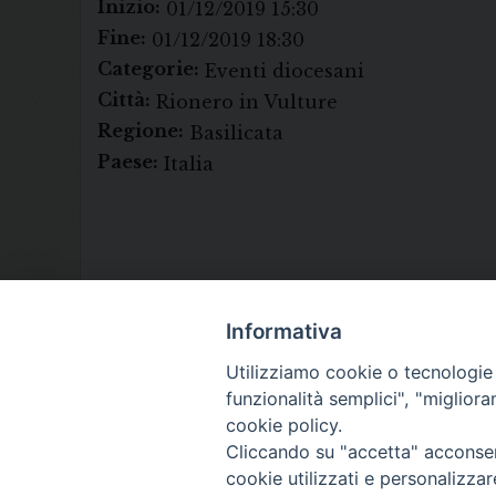
Inizio:
01/12/2019 15:30
Fine:
01/12/2019 18:30
Categorie:
Eventi diocesani
Città:
Rionero in Vulture
Regione:
Basilicata
Paese:
Italia
Informativa
Utilizziamo cookie o tecnologie s
funzionalità semplici", "miglior
cookie policy.
Cliccando su "accetta" acconsent
cookie utilizzati e personalizza