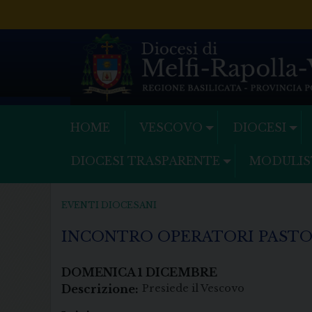
Skip
to
content
HOME
VESCOVO
DIOCESI
DIOCESI TRASPARENTE
MODULIS
EVENTI DIOCESANI
INCONTRO OPERATORI PASTO
DOMENICA
1
DICEMBRE
Descrizione:
Presiede il Vescovo