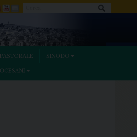
Cerca
ok
tter
Feeds
Youtube
Mail
 PASTORALE
SINODO
IOCESANI