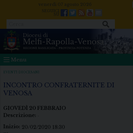
Skip
venerdì 07 agosto 2026
to
Facebook
Twitter
Feeds
Youtube
Mail
content
Cerca
Menu
EVENTI DIOCESANI
INCONTRO CONFRATERNITE DI
VENOSA
GIOVEDÌ
20
FEBBRAIO
Descrizione:
.
Inizio:
20/02/2020 18:30