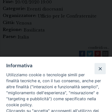
Fine:
20/02/2020 19:00
Categorie:
Eventi diocesani
Organizzatore:
Ufficio per le Confraternite
Città:
Venosa
Regione:
Basilicata
Paese:
Italia
condividi su...
Informativa
Utilizziamo cookie o tecnologie simili per
finalità tecniche e, con il tuo consenso, anche per
altre finalità ("interazioni e funzionalità semplici",
"miglioramento dell'esperienza", "misurazione" e
Diocesi di Melfi Rapolla Venosa
"targeting e pubblicità") come specificato nella
cookie policy.
• Largo Duomo, 12 - 85025 MELFI (PZ) •
Cliccando su "accetta" acconsenti all'utilizzo dei