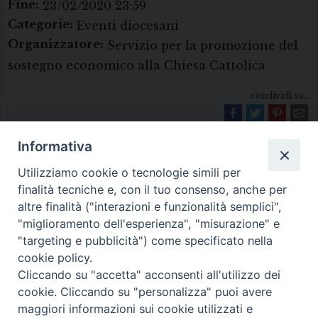
Fine:
23/02/2020 23:59
Categorie:
Eventi diocesani
Organizzatore:
Servizio per la promozione del
sostegno economico alla Chiesa Cattolica
condividi su...
Informativa
Utilizziamo cookie o tecnologie simili per
finalità tecniche e, con il tuo consenso, anche per
altre finalità ("interazioni e funzionalità semplici",
"miglioramento dell'esperienza", "misurazione" e
Diocesi di Melfi Rapolla Venosa
"targeting e pubblicità") come specificato nella
cookie policy.
• Largo Duomo, 12 - 85025 MELFI (PZ) •
Cliccando su "accetta" acconsenti all'utilizzo dei
Tel. 0972238604
cookie. Cliccando su "personalizza" puoi avere
PEC ufficiale della Diocesi:
maggiori informazioni sui cookie utilizzati e