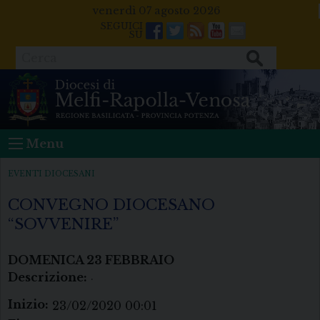
Skip
venerdì 07 agosto 2026
to
Facebook
Twitter
Feeds
Youtube
Mail
content
Cerca
Menu
EVENTI DIOCESANI
CONVEGNO DIOCESANO
“SOVVENIRE”
DOMENICA
23
FEBBRAIO
Descrizione:
.
Inizio:
23/02/2020 00:01