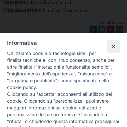
Categorie:
Eventi diocesani
Organizzatore:
Caritas Diocesana
condividi su...
Informativa
Utilizziamo cookie o tecnologie simili per
finalità tecniche e, con il tuo consenso, anche per
altre finalità ("interazioni e funzionalità semplici",
"miglioramento dell'esperienza", "misurazione" e
Diocesi di Melfi Rapolla Venosa
"targeting e pubblicità") come specificato nella
cookie policy.
• Largo Duomo, 12 - 85025 MELFI (PZ) •
Cliccando su "accetta" acconsenti all'utilizzo dei
Tel. 0972238604
cookie. Cliccando su "personalizza" puoi avere
PEC ufficiale della Diocesi:
maggiori informazioni sui cookie utilizzati e
personalizzare le tue preferenze. Cliccando su
diocesi.melfi_rapolla_venosa@legalmail.it
"rifiuta" o chiudendo questa informativa proseguirai