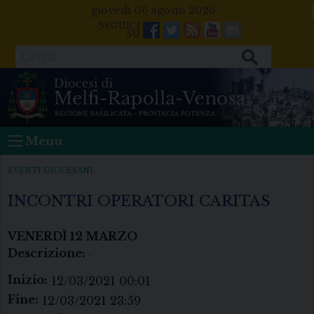
Skip
giovedì 06 agosto 2026
to
Facebook
Twitter
Feeds
Youtube
Mail
content
Cerca
Menu
EVENTI DIOCESANI
INCONTRI OPERATORI CARITAS
VENERDÌ
12
MARZO
Descrizione:
.
Inizio:
12/03/2021 00:01
Fine:
12/03/2021 23:59