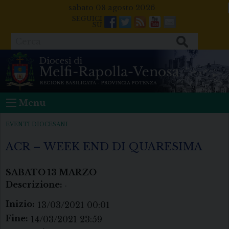
Skip
sabato 08 agosto 2026
to
Facebook
Twitter
Feeds
Youtube
Mail
content
Cerca
Menu
EVENTI DIOCESANI
ACR – WEEK END DI QUARESIMA
SABATO
13
MARZO
Descrizione:
.
Inizio:
13/03/2021 00:01
Fine:
14/03/2021 23:59