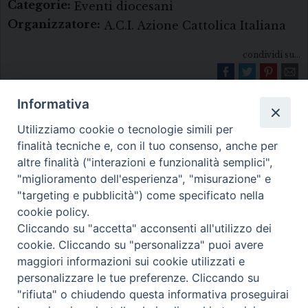
Categorie:
Eventi diocesani
Organizzatore:
A.C.I. Azione Cattolica Italiana
condividi su...
Informativa
Utilizziamo cookie o tecnologie simili per
finalità tecniche e, con il tuo consenso, anche per
altre finalità ("interazioni e funzionalità semplici",
"miglioramento dell'esperienza", "misurazione" e
Diocesi di Melfi Rapolla Venosa
"targeting e pubblicità") come specificato nella
cookie policy.
• Largo Duomo, 12 - 85025 MELFI (PZ) •
Cliccando su "accetta" acconsenti all'utilizzo dei
Tel. 0972238604
cookie. Cliccando su "personalizza" puoi avere
PEC ufficiale della Diocesi:
maggiori informazioni sui cookie utilizzati e
personalizzare le tue preferenze. Cliccando su
diocesi.melfi_rapolla_venosa@legalmail.it
"rifiuta" o chiudendo questa informativa proseguirai