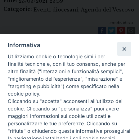
Fine:
23/03/2021 23:59
Categorie:
Eventi diocesani, Agenda del Vescovo
condividi su...
Informativa
Utilizziamo cookie o tecnologie simili per
finalità tecniche e, con il tuo consenso, anche per
altre finalità ("interazioni e funzionalità semplici",
"miglioramento dell'esperienza", "misurazione" e
Diocesi di Melfi Rapolla Venosa
"targeting e pubblicità") come specificato nella
cookie policy.
• Largo Duomo, 12 - 85025 MELFI (PZ) •
Cliccando su "accetta" acconsenti all'utilizzo dei
Tel. 0972238604
cookie. Cliccando su "personalizza" puoi avere
PEC ufficiale della Diocesi:
maggiori informazioni sui cookie utilizzati e
personalizzare le tue preferenze. Cliccando su
diocesi.melfi_rapolla_venosa@legalmail.it
"rifiuta" o chiudendo questa informativa proseguirai
la navigazione installando i soli cookie tecnici.