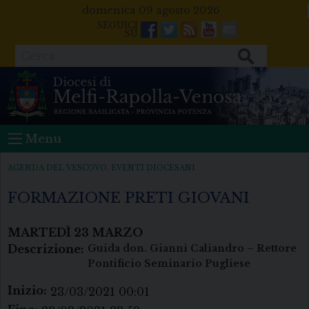
Skip
domenica 09 agosto 2026
to
Facebook
Twitter
Feeds
Youtube
Mail
content
Cerca
Menu
AGENDA DEL VESCOVO
,
EVENTI DIOCESANI
FORMAZIONE PRETI GIOVANI
MARTEDÌ
23
MARZO
Descrizione:
Guida don. Gianni Caliandro – Rettore
Pontificio Seminario Pugliese
Inizio:
23/03/2021 00:01