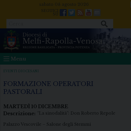
Skip
sabato 08 agosto 2026
to
Facebook
Twitter
Feeds
Youtube
Mail
content
Cerca
Menu
EVENTI DIOCESANI
FORMAZIONE OPERATORI
PASTORALI
MARTEDÌ
10
DICEMBRE
Descrizione:
“La sinodalità”: Don Roberto Repole
Palazzo Vescovile – Salone degli Stemmi