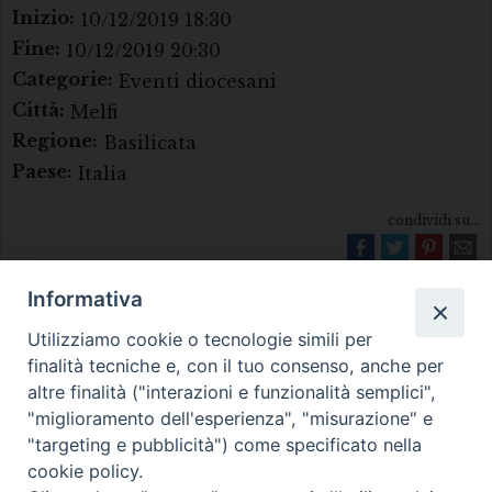
Inizio:
10/12/2019 18:30
Fine:
10/12/2019 20:30
Categorie:
Eventi diocesani
Città:
Melfi
Regione:
Basilicata
Paese:
Italia
condividi su...
Informativa
Utilizziamo cookie o tecnologie simili per
finalità tecniche e, con il tuo consenso, anche per
altre finalità ("interazioni e funzionalità semplici",
"miglioramento dell'esperienza", "misurazione" e
Diocesi di Melfi Rapolla Venosa
"targeting e pubblicità") come specificato nella
cookie policy.
• Largo Duomo, 12 - 85025 MELFI (PZ) •