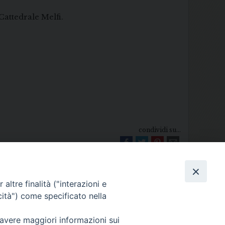
Cattedrale Melfi.
condividi su...
altre finalità ("interazioni e
cità") come specificato nella
 avere maggiori informazioni sui