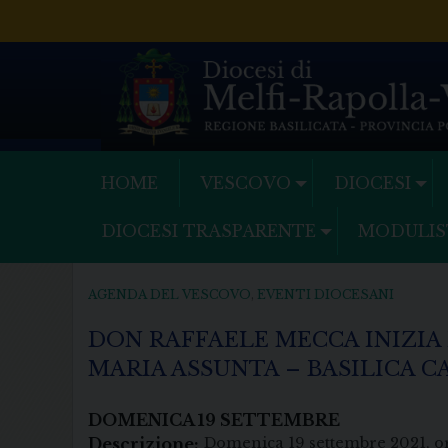
Skip
to
content
HOME
VESCOVO
DIOCESI
DIOCESI TRASPARENTE
MODULIS
AGENDA DEL VESCOVO
,
EVENTI DIOCESANI
DON RAFFAELE MECCA INIZIA
MARIA ASSUNTA – BASILICA 
DOMENICA
19
SETTEMBRE
Descrizione:
Domenica 19 settembre 2021, o