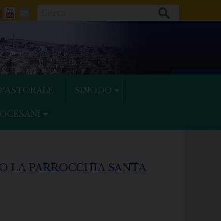
Cerca
ok
tter
Feeds
Youtube
Mail
 PASTORALE
SINODO
IOCESANI
SO LA PARROCCHIA SANTA