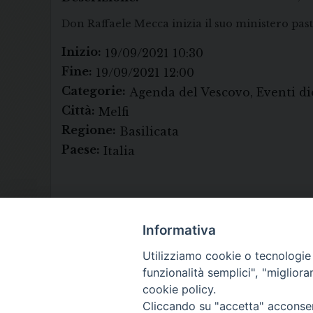
Don Raffaele Mecca inizia il suo ministero past
Inizio:
19/09/2021 10:30
Fine:
19/09/2021 12:00
Categorie:
Agenda del Vescovo, Eventi di
Città:
Melfi
Regione:
Basilicata
Paese:
Italia
Informativa
Utilizziamo cookie o tecnologie s
funzionalità semplici", "miglior
cookie policy.
Cliccando su "accetta" acconsent