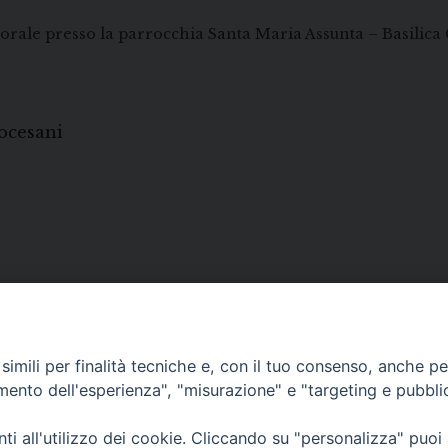
orale presso la parrocchia Santa Maria Assunta – Basilica 
ocesani
imili per finalità tecniche e, con il tuo consenso, anche per 
amento dell'esperienza", "misurazione" e "targeting e pubbli
i all'utilizzo dei cookie. Cliccando su "personalizza" puoi