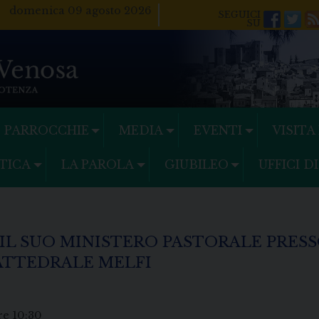
domenica 09 agosto 2026
Facebo
Twi
PARROCCHIE
MEDIA
EVENTI
VISITA
TICA
LA PAROLA
GIUBILEO
UFFICI D
 IL SUO MINISTERO PASTORALE PRES
CATTEDRALE MELFI
re 10:30